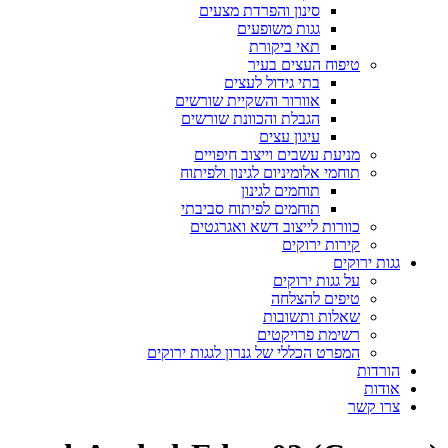
סינון והפרדת מצעים
גגות משופעים
תאי ביקורת
טיפוח העצים בעיר
בתי גידול לעצים
אוורור והשקיית שורשים
הגבלת והכוונת שורשים
עיגון עצים
מניעת עשבים וייצוב חיפויים
תוחמי אלומיניום לגינון ולפיתוח
תוחמים לגינון
תוחמים לפיתוח סביבתי
כוורות לייצוב דשא ואגרגטים
קירות ירוקים
גגות ירוקים
על גגות ירוקים
טיפים להצלחה
שאלות ותשובות
רשימת פרויקטים
המפרט הכללי של גנרון לגגות ירוקים
הורדות
אודות
צרו קשר