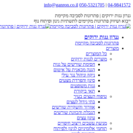
Skip
info@ganron.co.il
050-5321705
|
04-9841572
Facebook
Instagram
YouTube
Website
to
page
page
content
page
page
גנרון גגות ירוקים | פתרונות לסביבה מקיימת
opens
opens
opens
opens
ייבוא ושיווק פתרונות מקיימים לתשתיות גינון ופיתוח נוף
in
in
in
in
new
new
new
new
גנרון גגות ירוקים
window
window
window
window
פתרונות לסביבה מקיימת
מוצרים
כל המוצרים
מוצרים לגגות ירוקים
חסימת שורשים על גגות
הגנה מכאנית על איטום
ניקוז וניהול נגר עילי
סינון והפרדת מצעים
גגות משופעים
תאי ביקורת
טיפוח העצים בעיר
בתי גידול לעצים
אוורור והשקיית שורשים
הגבלת והכוונת שורשים
עיגון עצים
מניעת עשבים וייצוב חיפויים
תוחמי אלומיניום לגינון ולפיתוח