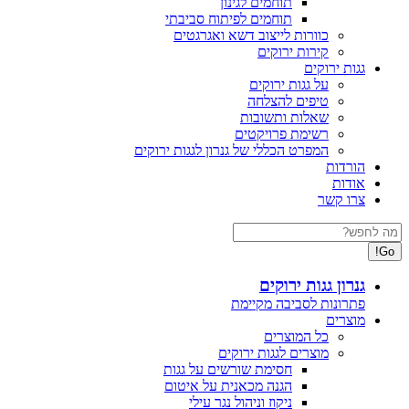
תוחמים לגינון
תוחמים לפיתוח סביבתי
כוורות לייצוב דשא ואגרגטים
קירות ירוקים
גגות ירוקים
על גגות ירוקים
טיפים להצלחה
שאלות ותשובות
רשימת פרויקטים
המפרט הכללי של גנרון לגגות ירוקים
הורדות
אודות
צרו קשר
Search:
גנרון גגות ירוקים
פתרונות לסביבה מקיימת
מוצרים
כל המוצרים
מוצרים לגגות ירוקים
חסימת שורשים על גגות
הגנה מכאנית על איטום
ניקוז וניהול נגר עילי