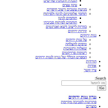
הגבלת והכוונת שורשים
עיגון עצים
מניעת עשבים וייצוב חיפויים
תוחמי אלומיניום לגינון ולפיתוח
תוחמים לגינון
תוחמים לפיתוח סביבתי
כוורות לייצוב דשא ואגרגטים
קירות ירוקים
גגות ירוקים
על גגות ירוקים
טיפים להצלחה
שאלות ותשובות
רשימת פרויקטים
המפרט הכללי של גנרון לגגות ירוקים
הורדות
אודות
צרו קשר
Search:
גנרון גגות ירוקים
פתרונות לסביבה מקיימת
מוצרים