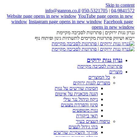
Skip to content
info@ganron.co.il
050-5321705
|
04-9841572
Website page opens in new window
YouTube page opens in new
window
Instagram page opens in new window
Facebook page
opens in new window
גנרון גגות ירוקים | פתרונות לסביבה מקיימת
ייבוא ושיווק פתרונות מקיימים לתשתיות גינון ופיתוח נוף
גנרון גגות ירוקים
פתרונות לסביבה מקיימת
מוצרים
כל המוצרים
מוצרים לגגות ירוקים
חסימת שורשים על גגות
הגנה מכאנית על איטום
ניקוז וניהול נגר עילי
סינון והפרדת מצעים
גגות משופעים
תאי ביקורת
טיפוח העצים בעיר
בתי גידול לעצים
אוורור והשקיית שורשים