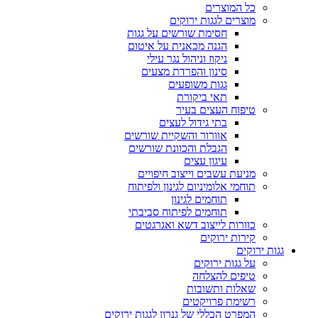
כל המוצרים
מוצרים לגגות ירוקים
חסימת שורשים על גגות
הגנה מכאנית על איטום
ניקוז וניהול נגר עילי
סינון והפרדת מצעים
גגות משופעים
תאי ביקורת
טיפוח העצים בעיר
בתי גידול לעצים
אוורור והשקיית שורשים
הגבלת והכוונת שורשים
עיגון עצים
מניעת עשבים וייצוב חיפויים
תוחמי אלומיניום לגינון ולפיתוח
תוחמים לגינון
תוחמים לפיתוח סביבתי
כוורות לייצוב דשא ואגרגטים
קירות ירוקים
גגות ירוקים
על גגות ירוקים
טיפים להצלחה
שאלות ותשובות
רשימת פרויקטים
המפרט הכללי של גנרון לגגות ירוקים