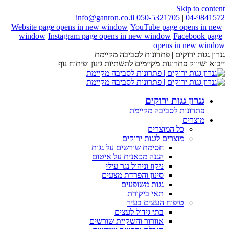
Skip to content
info@ganron.co.il
050-5321705
|
04-9841572
Website page opens in new window
YouTube page opens in new
window
Instagram page opens in new window
Facebook page
opens in new window
גנרון גגות ירוקים | פתרונות לסביבה מקיימת
ייבוא ושיווק פתרונות מקיימים לתשתיות גינון ופיתוח נוף
גנרון גגות ירוקים
פתרונות לסביבה מקיימת
מוצרים
כל המוצרים
מוצרים לגגות ירוקים
חסימת שורשים על גגות
הגנה מכאנית על איטום
ניקוז וניהול נגר עילי
סינון והפרדת מצעים
גגות משופעים
תאי ביקורת
טיפוח העצים בעיר
בתי גידול לעצים
אוורור והשקיית שורשים