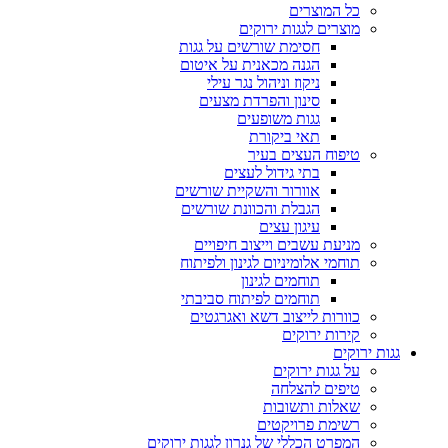
כל המוצרים
מוצרים לגגות ירוקים
חסימת שורשים על גגות
הגנה מכאנית על איטום
ניקוז וניהול נגר עילי
סינון והפרדת מצעים
גגות משופעים
תאי ביקורת
טיפוח העצים בעיר
בתי גידול לעצים
אוורור והשקיית שורשים
הגבלת והכוונת שורשים
עיגון עצים
מניעת עשבים וייצוב חיפויים
תוחמי אלומיניום לגינון ולפיתוח
תוחמים לגינון
תוחמים לפיתוח סביבתי
כוורות לייצוב דשא ואגרגטים
קירות ירוקים
גגות ירוקים
על גגות ירוקים
טיפים להצלחה
שאלות ותשובות
רשימת פרויקטים
המפרט הכללי של גנרון לגגות ירוקים