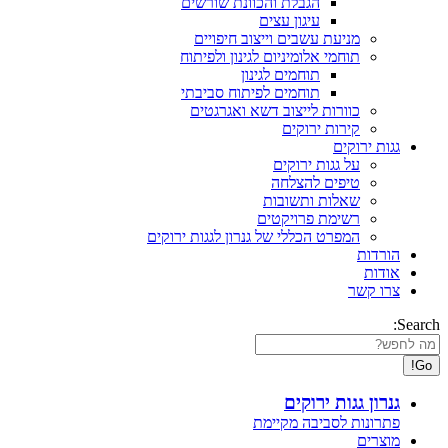
הגבלת והכוונת שורשים
עיגון עצים
מניעת עשבים וייצוב חיפויים
תוחמי אלומיניום לגינון ולפיתוח
תוחמים לגינון
תוחמים לפיתוח סביבתי
כוורות לייצוב דשא ואגרגטים
קירות ירוקים
גגות ירוקים
על גגות ירוקים
טיפים להצלחה
שאלות ותשובות
רשימת פרויקטים
המפרט הכללי של גנרון לגגות ירוקים
הורדות
אודות
צרו קשר
Search:
גנרון גגות ירוקים
פתרונות לסביבה מקיימת
מוצרים