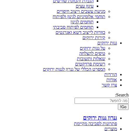
הגבלת והכוונת שורשים
עיגון עצים
מניעת עשבים וייצוב חיפויים
תוחמי אלומיניום לגינון ולפיתוח
תוחמים לגינון
תוחמים לפיתוח סביבתי
כוורות לייצוב דשא ואגרגטים
קירות ירוקים
גגות ירוקים
על גגות ירוקים
טיפים להצלחה
שאלות ותשובות
רשימת פרויקטים
המפרט הכללי של גנרון לגגות ירוקים
הורדות
אודות
צרו קשר
Search:
גנרון גגות ירוקים
פתרונות לסביבה מקיימת
מוצרים