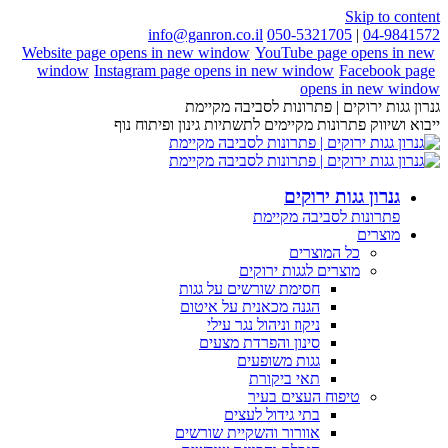
Skip to content
info@ganron.co.il
050-5321705
|
04-9841572
Website page opens in new window
YouTube page opens in new
window
Instagram page opens in new window
Facebook page
opens in new window
גנרון גגות ירוקים | פתרונות לסביבה מקיימת
ייבוא ושיווק פתרונות מקיימים לתשתיות גינון ופיתוח נוף
גנרון גגות ירוקים
פתרונות לסביבה מקיימת
מוצרים
כל המוצרים
מוצרים לגגות ירוקים
חסימת שורשים על גגות
הגנה מכאנית על איטום
ניקוז וניהול נגר עילי
סינון והפרדת מצעים
גגות משופעים
תאי ביקורת
טיפוח העצים בעיר
בתי גידול לעצים
אוורור והשקיית שורשים