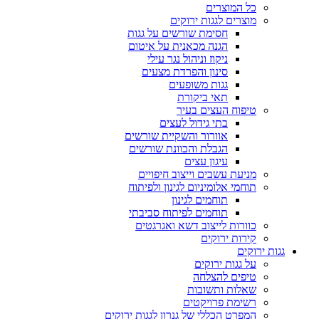
כל המוצרים
מוצרים לגגות ירוקים
חסימת שורשים על גגות
הגנה מכאנית על איטום
ניקוז וניהול נגר עילי
סינון והפרדת מצעים
גגות משופעים
תאי ביקורת
טיפוח העצים בעיר
בתי גידול לעצים
אוורור והשקיית שורשים
הגבלת והכוונת שורשים
עיגון עצים
מניעת עשבים וייצוב חיפויים
תוחמי אלומיניום לגינון ולפיתוח
תוחמים לגינון
תוחמים לפיתוח סביבתי
כוורות לייצוב דשא ואגרגטים
קירות ירוקים
גגות ירוקים
על גגות ירוקים
טיפים להצלחה
שאלות ותשובות
רשימת פרויקטים
המפרט הכללי של גנרון לגגות ירוקים