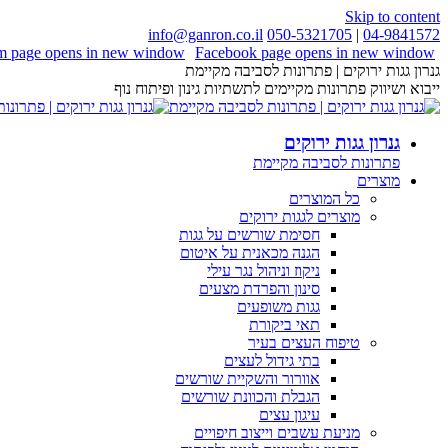
Skip to content
info@ganron.co.il
050-5321705
|
04-9841572
am page opens in new window
Facebook page opens in new window
גנרון גגות ירוקים | פתרונות לסביבה מקיימת
ייבוא ושיווק פתרונות מקיימים לתשתיות גינון ופיתוח נוף
גנרון גגות ירוקים
פתרונות לסביבה מקיימת
מוצרים
כל המוצרים
מוצרים לגגות ירוקים
חסימת שורשים על גגות
הגנה מכאנית על איטום
ניקוז וניהול נגר עילי
סינון והפרדת מצעים
גגות משופעים
תאי ביקורת
טיפוח העצים בעיר
בתי גידול לעצים
אוורור והשקיית שורשים
הגבלת והכוונת שורשים
עיגון עצים
מניעת עשבים וייצוב חיפויים