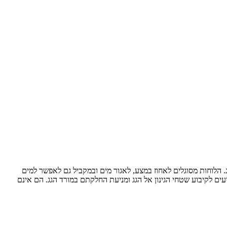
ול ומניעת החלקתו מטה במורד הגג. הלוחות מסוגלים לאחוז במצע, לאגור מים ובמקביל גם לאפשר למים
ים המיועדים לכך, הם מסייעים לקיבוע שטחי הגינון אל הגג ומניעת החלקתם במורד הגג. הם אינם