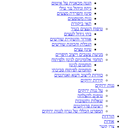
הגנה מכאנית על איטום
ניקוז וניהול נגר עילי
סינון והפרדת מצעים
גגות משופעים
תאי ביקורת
טיפוח העצים בעיר
בתי גידול לעצים
אוורור והשקיית שורשים
הגבלת והכוונת שורשים
עיגון עצים
מניעת עשבים וייצוב חיפויים
תוחמי אלומיניום לגינון ולפיתוח
תוחמים לגינון
תוחמים לפיתוח סביבתי
כוורות לייצוב דשא ואגרגטים
קירות ירוקים
גגות ירוקים
על גגות ירוקים
טיפים להצלחה
שאלות ותשובות
רשימת פרויקטים
המפרט הכללי של גנרון לגגות ירוקים
הורדות
אודות
צרו קשר