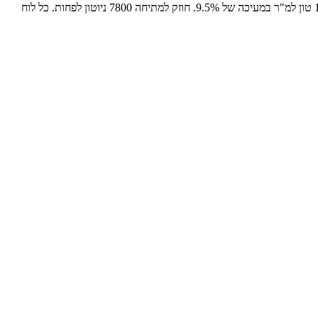
לוחות לניקוז ולמניעת החלקת גינות גג בגגות משופעים, בעלי יכולת אצירת מים של כ 25 למ"ר, עשויים מקלקר דחוס, בגובה 58 מ"מ ובנויים לעומס של 10 טון למ"ר במעיכה של 9.5%. חוזק למתיחה 7800 ניוטון לפחות. כל לוח