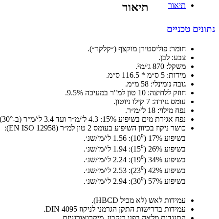
תיאור
תיאור
נתונים טכניים
חומר: פוליסטירן מוקצף (״קלקר״).
צבע: לבן.
משקל: 870 ג׳/מ².
מידות: 5 ס״מ * 116.5 ס״מ.
גובה נומינלי: 58 מ״מ.
חוזק ללחיצה: 10 טון למ"ר במעיכה 9.5%.
עומס גזירה: 7 קילו ניוטון.
נפח מילוי: 18 ל׳/מ״ר.
נפח אגירת מים בשיפוע 15%: 4.3 ל׳/מ״ר ועד 3.4 ל׳/מ״ר (ב-30°).
כושר ניקוז בכיוון השיפוע בעומס 2 טון למ״ר (EN ISO 12958):
בשיפוע 17% (10⁰): 1.56 ל׳/מ׳/שנ׳.
בשיפוע 26% (15⁰): 1.94 ל׳/מ׳/שנ׳.
בשיפוע 34% (19⁰): 2.24 ל׳/מ׳/שנ׳.
בשיפוע 42% (23⁰): 2.53 ל׳/מ׳/שנ׳.
בשיפוע 57% (30⁰): 2.94 ל׳/מ׳/שנ׳.
עמידות לאש (לא מכיל HBCD).
עמידות בדרישות התקן הגרמני לניקוז DIN 4095.
התנגדות מלאה בפני ריקבון, מיקרואורגניזם.