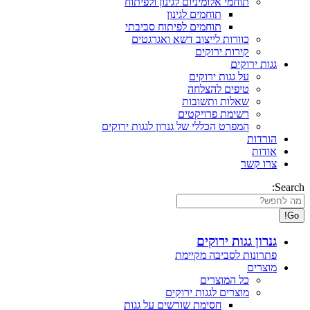
תוחמי אלומיניום לגינון ולפיתוח
תוחמים לגינון
תוחמים לפיתוח סביבתי
כוורות לייצוב דשא ואגרגטים
קירות ירוקים
גגות ירוקים
על גגות ירוקים
טיפים להצלחה
שאלות ותשובות
רשימת פרויקטים
המפרט הכללי של גנרון לגגות ירוקים
הורדות
אודות
צרו קשר
Search:
גנרון גגות ירוקים
פתרונות לסביבה מקיימת
מוצרים
כל המוצרים
מוצרים לגגות ירוקים
חסימת שורשים על גגות