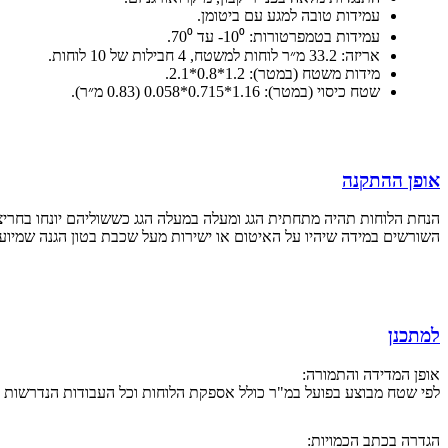
עמידות טובה למגע עם ביטומן.
עמידות בטמפרטורות: 10⁰- עד 70⁰.
אריזה: 33.2 מ״ר לוחות למשטח, 4 חבילות של 10 לוחות.
מידות משטח (במטר): 1.2*0.8*2.1.
שטח כיסוי (במטר): 1.16*0.715*0.058 (0.83 מ״ר).
אופן ההתקנה
הנחת הלוחות תהיה מתחתית הגג ומעלה במעלה הגג כששוליהם יונחו בחריצים
השורשים במידה שיהיו על האיטום או ישירות מעל שכבת בטון הגנה שמיועד 
למתכנן
אופן המדידה והתמורה:
לפי שטח מבוצע בפועל במ"ר כולל אספקת הלוחות וכל העבודות הנדרשות ל
הגדרה בכתב הכמויות: