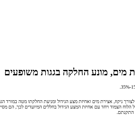
וחות צורתיים מקלקר דחוס שנועדו להתקנה על גגות בשיפוע 15% – 35% לצורך ניקוז, אצירת מים ואחיזת מצע הגיד
. הם מונחים כשקצה האחד נתפס בחריץ שצורתו Z בקצהו של הלוח הצמוד ויחד עם אחיזת המצע הגידול בחלל
 התקנתם.