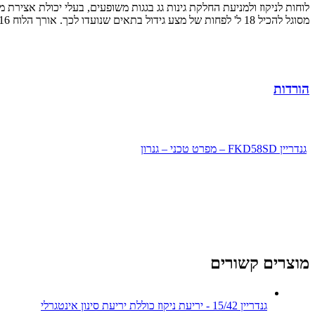
מסוגל להכיל 18 ל' לפחות של מצע גידול בתאים שנועדו לכך. אורך הלוח 116 ס"מ, רוחבו 71 ס"מ ומשקל הלוחות 870 גרם למ"ר.
הורדות
גנדריין FKD58SD – מפרט טכני – גנרון
מוצרים קשורים
גנדריין 15/42 - יריעת ניקוז כוללת יריעת סינון אינטגרלי