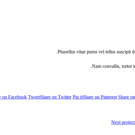
Phasellus vitae purus vel tellus suscipit 
Nam convallis, tortor id
e on Facebook
Tweet
Share on Twitter
Pin it
Share on Pinterest
Share o
Next project