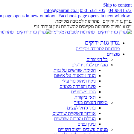
Skip to content
info@ganron.co.il
050-5321705
|
04-9841572
am page opens in new window
Facebook page opens in new window
גנרון גגות ירוקים | פתרונות לסביבה מקיימת
ייבוא ושיווק פתרונות מקיימים לתשתיות גינון ופיתוח נוף
גנרון גגות ירוקים
פתרונות לסביבה מקיימת
מוצרים
כל המוצרים
מוצרים לגגות ירוקים
חסימת שורשים על גגות
הגנה מכאנית על איטום
ניקוז וניהול נגר עילי
סינון והפרדת מצעים
גגות משופעים
תאי ביקורת
טיפוח העצים בעיר
בתי גידול לעצים
אוורור והשקיית שורשים
הגבלת והכוונת שורשים
עיגון עצים
מניעת עשבים וייצוב חיפויים