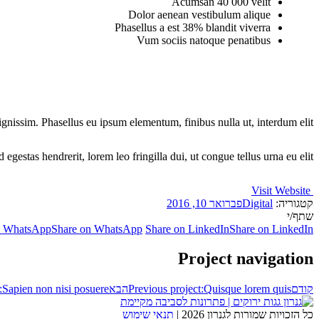
Acumsan 40 000 velit
Dolor aenean vestibulum alique
Phasellus a est 38% blandit viverra
Vum sociis natoque penatibus
dignissim. Phasellus eu ipsum elementum, finibus nulla ut, interdum elit.
 egestas hendrerit, lorem leo fringilla dui, ut congue tellus urna eu elit.
Visit Website
קטגוריה:
Digital
פברואר 10, 2016
שתף/י
n WhatsApp
Share on WhatsApp
Share on LinkedIn
Share on LinkedIn
Project navigation
קודם
Quisque lorem quis
Previous project:
הבא
Sapien non nisi posuere
:
כל הזכויות שמורות לגנרון 2026 |
תנאי שימוש