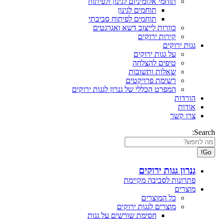
תוחמי אלומיניום לגינון ולפיתוח
תוחמים לגינון
תוחמים לפיתוח סביבתי
כוורות לייצוב דשא ואגרגטים
קירות ירוקים
גגות ירוקים
על גגות ירוקים
טיפים להצלחה
שאלות ותשובות
רשימת פרויקטים
המפרט הכללי של גנרון לגגות ירוקים
הורדות
אודות
צרו קשר
Search:
גנרון גגות ירוקים
פתרונות לסביבה מקיימת
מוצרים
כל המוצרים
מוצרים לגגות ירוקים
חסימת שורשים על גגות