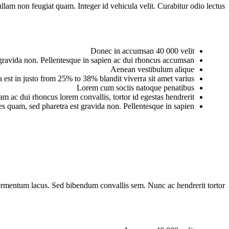
lam non feugiat quam. Integer id vehicula velit. Curabitur odio lectus.
Donec in accumsan 40 000 velit
t gravida non. Pellentesque in sapien ac dui rhoncus accumsan
Aenean vestibulum alique
a est in justo from 25% to 38% blandit viverra sit amet varius
Lorem cum sociis natoque penatibus
m ac dui rhoncus lorem convallis, tortor id egestas hendrerit
es quam, sed pharetra est gravida non. Pellentesque in sapien
fermentum lacus. Sed bibendum convallis sem. Nunc ac hendrerit tortor.