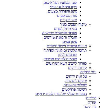
הגנה מכאנית על איטום
ניקוז וניהול נגר עילי
סינון והפרדת מצעים
גגות משופעים
תאי ביקורת
טיפוח העצים בעיר
בתי גידול לעצים
אוורור והשקיית שורשים
הגבלת והכוונת שורשים
עיגון עצים
מניעת עשבים וייצוב חיפויים
תוחמי אלומיניום לגינון ולפיתוח
תוחמים לגינון
תוחמים לפיתוח סביבתי
כוורות לייצוב דשא ואגרגטים
קירות ירוקים
גגות ירוקים
על גגות ירוקים
טיפים להצלחה
שאלות ותשובות
רשימת פרויקטים
המפרט הכללי של גנרון לגגות ירוקים
הורדות
אודות
צרו קשר