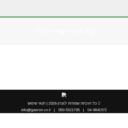
slider-img-mark.jpg
You are here:
כל הזכויות שמורות לגנרון 2026 |
תנאי שימוש
info@ganron.co.il
|
050-5321705
|
04-9841572