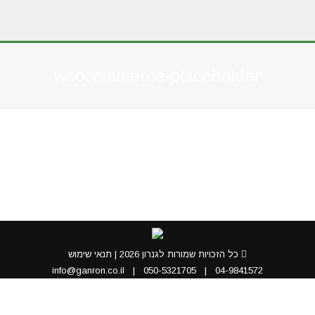
woocommerce-placeholder
You are here:
כל הזכויות שמורות לגנרון 2026 |
תנאי שימוש
info@ganron.co.il
|
050-5321705
|
04-9841572