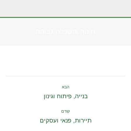
חינוך והשכלה גבוהה
You are here:
Album
הבא
navigation
Next
בנייה, פיתוח וגינון
album:
קודם
Previous
תיירות, פנאי ועסקים
album: