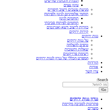
הגבלת והכוונת שורשים
עיגון עצים
מניעת עשבים וייצוב חיפויים
תוחמי אלומיניום לגינון ולפיתוח
תוחמים לגינון
תוחמים לפיתוח סביבתי
כוורות לייצוב דשא ואגרגטים
קירות ירוקים
גגות ירוקים
על גגות ירוקים
טיפים להצלחה
שאלות ותשובות
רשימת פרויקטים
המפרט הכללי של גנרון לגגות ירוקים
הורדות
אודות
צרו קשר
Search:
גנרון גגות ירוקים
פתרונות לסביבה מקיימת
מוצרים