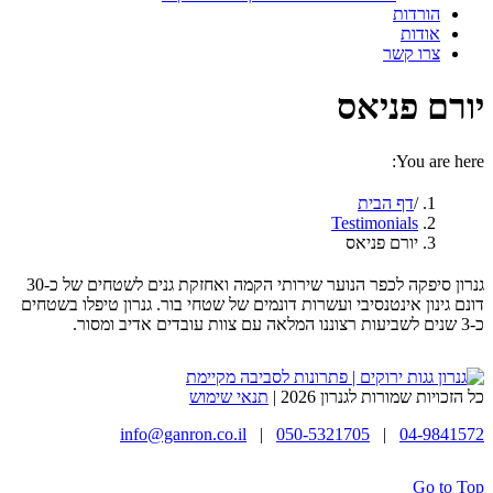
הורדות
אודות
צרו קשר
יורם פניאס
You are here:
דף הבית
Testimonials
יורם פניאס
גנרון סיפקה לכפר הנוער שירותי הקמה ואחזקת גנים לשטחים של כ-30
דונם גינון אינטנסיבי ועשרות דונמים של שטחי בור. גנרון טיפלו בשטחים
כ-3 שנים לשביעות רצוננו המלאה עם צוות עובדים אדיב ומסור.
כל הזכויות שמורות לגנרון 2026 |
תנאי שימוש
info@ganron.co.il
|
050-5321705
|
04-9841572
Go to Top