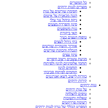
כל המוצרים
מוצרים לגגות ירוקים
חסימת שורשים על גגות
הגנה מכאנית על איטום
ניקוז וניהול נגר עילי
סינון והפרדת מצעים
גגות משופעים
תאי ביקורת
טיפוח העצים בעיר
בתי גידול לעצים
אוורור והשקיית שורשים
הגבלת והכוונת שורשים
עיגון עצים
מניעת עשבים וייצוב חיפויים
תוחמי אלומיניום לגינון ולפיתוח
תוחמים לגינון
תוחמים לפיתוח סביבתי
כוורות לייצוב דשא ואגרגטים
קירות ירוקים
גגות ירוקים
על גגות ירוקים
טיפים להצלחה
שאלות ותשובות
רשימת פרויקטים
המפרט הכללי של גנרון לגגות ירוקים