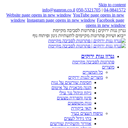
Skip to content
info@ganron.co.il
050-5321705
|
04-9841572
Website page opens in new window
YouTube page opens in new
window
Instagram page opens in new window
Facebook page
opens in new window
גנרון גגות ירוקים | פתרונות לסביבה מקיימת
ייבוא ושיווק פתרונות מקיימים לתשתיות גינון ופיתוח נוף
גנרון גגות ירוקים
פתרונות לסביבה מקיימת
מוצרים
כל המוצרים
מוצרים לגגות ירוקים
חסימת שורשים על גגות
הגנה מכאנית על איטום
ניקוז וניהול נגר עילי
סינון והפרדת מצעים
גגות משופעים
תאי ביקורת
טיפוח העצים בעיר
בתי גידול לעצים
אוורור והשקיית שורשים