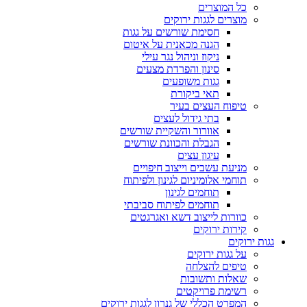
כל המוצרים
מוצרים לגגות ירוקים
חסימת שורשים על גגות
הגנה מכאנית על איטום
ניקוז וניהול נגר עילי
סינון והפרדת מצעים
גגות משופעים
תאי ביקורת
טיפוח העצים בעיר
בתי גידול לעצים
אוורור והשקיית שורשים
הגבלת והכוונת שורשים
עיגון עצים
מניעת עשבים וייצוב חיפויים
תוחמי אלומיניום לגינון ולפיתוח
תוחמים לגינון
תוחמים לפיתוח סביבתי
כוורות לייצוב דשא ואגרגטים
קירות ירוקים
גגות ירוקים
על גגות ירוקים
טיפים להצלחה
שאלות ותשובות
רשימת פרויקטים
המפרט הכללי של גנרון לגגות ירוקים