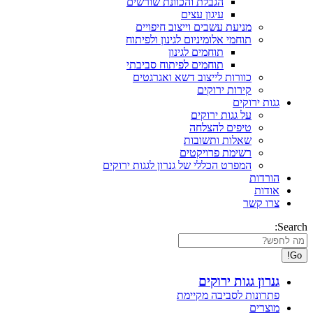
הגבלת והכוונת שורשים
עיגון עצים
מניעת עשבים וייצוב חיפויים
תוחמי אלומיניום לגינון ולפיתוח
תוחמים לגינון
תוחמים לפיתוח סביבתי
כוורות לייצוב דשא ואגרגטים
קירות ירוקים
גגות ירוקים
על גגות ירוקים
טיפים להצלחה
שאלות ותשובות
רשימת פרויקטים
המפרט הכללי של גנרון לגגות ירוקים
הורדות
אודות
צרו קשר
Search:
גנרון גגות ירוקים
פתרונות לסביבה מקיימת
מוצרים