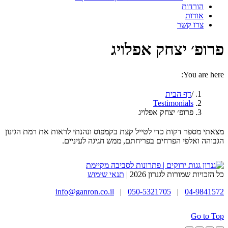
הורדות
אודות
צרו קשר
פרופ׳ יצחק אפלויג
You are here:
דף הבית
Testimonials
פרופ׳ יצחק אפלויג
מצאתי מספר דקות כדי לטייל קצת בקמפוס ונהנתי לראות את רמת הגינון
הגבוהה ואלפי הפרחים בפריחתם, ממש חגיגה לעיניים.
כל הזכויות שמורות לגנרון 2026 |
תנאי שימוש
info@ganron.co.il
|
050-5321705
|
04-9841572
Go to Top