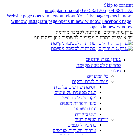
Skip to content
info@ganron.co.il
050-5321705
|
04-9841572
Website page opens in new window
YouTube page opens in new
window
Instagram page opens in new window
Facebook page
opens in new window
גנרון גגות ירוקים | פתרונות לסביבה מקיימת
ייבוא ושיווק פתרונות מקיימים לתשתיות גינון ופיתוח נוף
גנרון גגות ירוקים
פתרונות לסביבה מקיימת
מוצרים
כל המוצרים
מוצרים לגגות ירוקים
חסימת שורשים על גגות
הגנה מכאנית על איטום
ניקוז וניהול נגר עילי
סינון והפרדת מצעים
גגות משופעים
תאי ביקורת
טיפוח העצים בעיר
בתי גידול לעצים
אוורור והשקיית שורשים