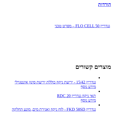
הורדות
גנדריין FLO CELL 50 – מפרט טכני
מוצרים קשורים
גנדריין 15/42 - יריעת ניקוז כוללת יריעת סינון אינטגרלי
מידע נוסף
תאי ניקוז גנדריין RDC 20
מידע נוסף
גנדריין FKD 58SD - לוח ניקוז ואגירת מים, מונע החלקה