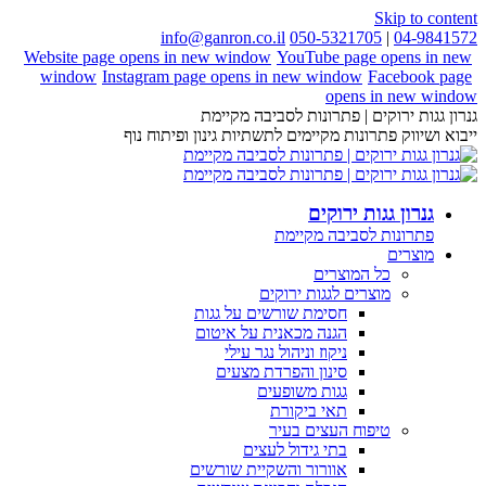
Skip to content
info@ganron.co.il
050-5321705
|
04-9841572
Website page opens in new window
YouTube page opens in new
window
Instagram page opens in new window
Facebook page
opens in new window
גנרון גגות ירוקים | פתרונות לסביבה מקיימת
ייבוא ושיווק פתרונות מקיימים לתשתיות גינון ופיתוח נוף
גנרון גגות ירוקים
פתרונות לסביבה מקיימת
מוצרים
כל המוצרים
מוצרים לגגות ירוקים
חסימת שורשים על גגות
הגנה מכאנית על איטום
ניקוז וניהול נגר עילי
סינון והפרדת מצעים
גגות משופעים
תאי ביקורת
טיפוח העצים בעיר
בתי גידול לעצים
אוורור והשקיית שורשים