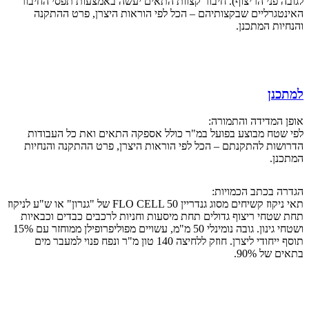
לגובה פני הריצוף). חיבור קצוות התאים יעשה באמצעות תפסי החיבור
האינטגרליים שבקצותיהם – הכל לפי הוראות היצרן, פרט ההתקנה
והנחיות המתכנן.
למתכנן
אופן המדידה והתמורה:
לפי שטח מבוצע בפועל במ"ר כולל אספקה התאים ואת כל העבודות
הדרושות להתקנתם – הכל לפי הוראות היצרן, פרט ההתקנה והנחיות
המתכנן.
הגדרה בכתב הכמויות:
תאי ניקוז קשיחים מסוג גנדריין FLO CELL 50 של "גנרון" או ש"ע לניקוז
תחת שטחי ריצוף גדולים תחת מיסעות וחניות לרכבים כבדים וכבאיות
ושטחי גינון. גובה נומינלי 50 מ"מ, עשויים מפוליפרופילן ממוחזר עם 15%
תוסף ייחודי ליצרן. חוזק ללחיצה 140 טון מ"ר ונפח פנוי למעבר מים
בתאים של 90%.