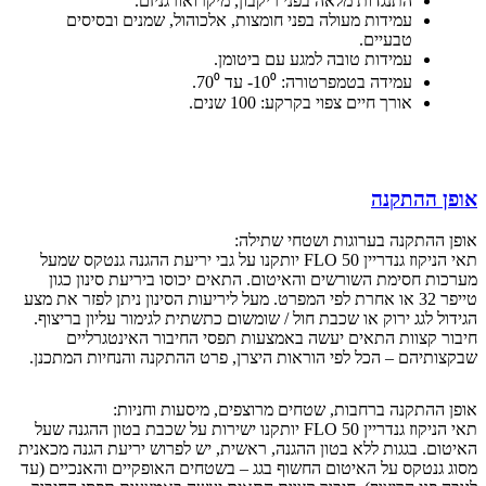
התנגדות מלאה בפני ריקבון, מיקרואורגניזם.
עמידות מעולה בפני חומצות, אלכוהול, שמנים ובסיסים
טבעיים.
עמידות טובה למגע עם ביטומן.
עמידה בטמפרטורה: 10⁰- עד 70⁰.
אורך חיים צפוי בקרקע: 100 שנים.
אופן ההתקנה
אופן ההתקנה בערוגות ושטחי שתילה:
תאי הניקוז גנדריין FLO 50 יותקנו על גבי יריעת ההגנה גנטקס שמעל
מערכות חסימת השורשים והאיטום. התאים יכוסו ביריעת סינון כגון
טייפר 32 או אחרת לפי המפרט. מעל ליריעות הסינון ניתן לפזר את מצע
הגידול לגג ירוק או שכבת חול / שומשום כתשתית לגימור עליון בריצוף.
חיבור קצוות התאים יעשה באמצעות תפסי החיבור האינטגרליים
שבקצותיהם – הכל לפי הוראות היצרן, פרט ההתקנה והנחיות המתכנן.
אופן ההתקנה ברחבות, שטחים מרוצפים, מיסעות וחניות:
תאי הניקוז גנדריין FLO 50 יותקנו ישירות על שכבת בטון ההגנה שעל
האיטום. בגגות ללא בטון ההגנה, ראשית, יש לפרוש יריעת הגנה מכאנית
מסוג גנטקס על האיטום החשוף בגג – בשטחים האופקיים והאנכיים (עד