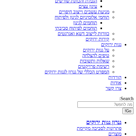
הגבלת והכוונת שורשים
עיגון עצים
מניעת עשבים וייצוב חיפויים
תוחמי אלומיניום לגינון ולפיתוח
תוחמים לגינון
תוחמים לפיתוח סביבתי
כוורות לייצוב דשא ואגרגטים
קירות ירוקים
גגות ירוקים
על גגות ירוקים
טיפים להצלחה
שאלות ותשובות
רשימת פרויקטים
המפרט הכללי של גנרון לגגות ירוקים
הורדות
אודות
צרו קשר
Search:
גנרון גגות ירוקים
פתרונות לסביבה מקיימת
מוצרים