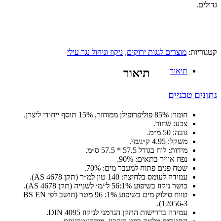
גדולים.
קטגוריות:
מוצרים לגגות ירוקים
,
ניקוז וניהול נגר עילי
תיאור
תיאור
נתונים טכניים
חומר: 85% פוליפרופילן ממוחזר, 15% תוסף ייחודי ליצרן.
צבע: שחור.
גובה: 50 מ״מ.
משקל: 4.95 ק״ג/מ².
מידות: לוח בגודל 57.5 * 57.5 ס״מ.
נפח אוויר בתאים: 90%.
שטח פנים פתוח למעבר מים: 70%.
עמידה לעומס בלחיצה: 140 טון למ״ר (תקן AS 4678).
כושר ניקוז בשיפוע 1%:56 ל׳/מ׳ לשנייה (תקן AS 4678).
טווח סילוק מים בשיפוע 1%: 96 מטר (חושב לפי BS EN
12056-3).
עמידה בדרישות התקן הגרמני לניקוז DIN 4095.