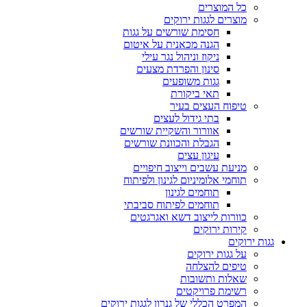
כל המוצרים
מוצרים לגגות ירוקים
חסימת שורשים על גגות
הגנה מכאנית על איטום
ניקוז וניהול נגר עילי
סינון והפרדת מצעים
גגות משופעים
תאי ביקורת
טיפוח העצים בעיר
בתי גידול לעצים
אוורור והשקיית שורשים
הגבלת והכוונת שורשים
עיגון עצים
מניעת עשבים וייצוב חיפויים
תוחמי אלומיניום לגינון ולפיתוח
תוחמים לגינון
תוחמים לפיתוח סביבתי
כוורות לייצוב דשא ואגרגטים
קירות ירוקים
גגות ירוקים
על גגות ירוקים
טיפים להצלחה
שאלות ותשובות
רשימת פרויקטים
המפרט הכללי של גנרון לגגות ירוקים