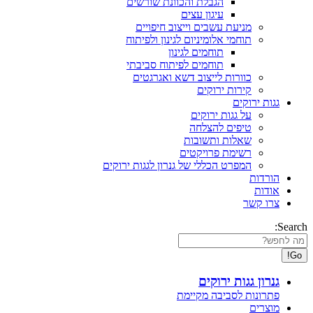
הגבלת והכוונת שורשים
עיגון עצים
מניעת עשבים וייצוב חיפויים
תוחמי אלומיניום לגינון ולפיתוח
תוחמים לגינון
תוחמים לפיתוח סביבתי
כוורות לייצוב דשא ואגרגטים
קירות ירוקים
גגות ירוקים
על גגות ירוקים
טיפים להצלחה
שאלות ותשובות
רשימת פרויקטים
המפרט הכללי של גנרון לגגות ירוקים
הורדות
אודות
צרו קשר
Search:
גנרון גגות ירוקים
פתרונות לסביבה מקיימת
מוצרים