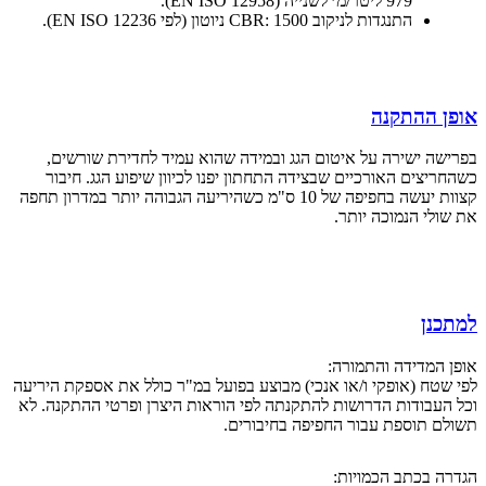
979 ליטר/מ׳ לשנייה (EN ISO 12958).
התנגדות לניקוב CBR: 1500 ניוטון (לפי EN ISO 12236).
אופן ההתקנה
בפרישה ישירה על איטום הגג ובמידה שהוא עמיד לחדירת שורשים,
כשהחריצים האורכיים שבצידה התחתון יפנו לכיוון שיפוע הגג. חיבור
קצוות יעשה בחפיפה של 10 ס"מ כשהיריעה הגבוהה יותר במדרון תחפה
את שולי הנמוכה יותר.
למתכנן
אופן המדידה והתמורה:
לפי שטח (אופקי ו/או אנכי) מבוצע בפועל במ"ר כולל את אספקת היריעה
וכל העבודות הדרושות להתקנתה לפי הוראות היצרן ופרטי ההתקנה. לא
תשולם תוספת עבור החפיפה בחיבורים.
הגדרה בכתב הכמויות: