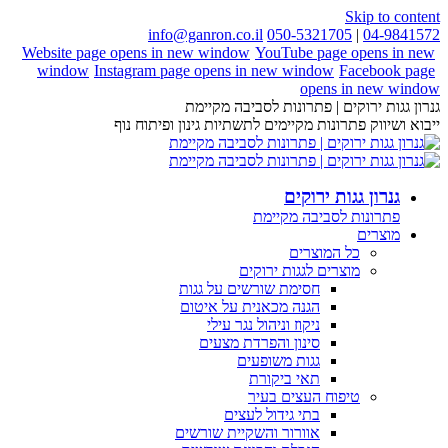
Skip to content
info@ganron.co.il
050-5321705
|
04-9841572
Website page opens in new window
YouTube page opens in new
window
Instagram page opens in new window
Facebook page
opens in new window
גנרון גגות ירוקים | פתרונות לסביבה מקיימת
ייבוא ושיווק פתרונות מקיימים לתשתיות גינון ופיתוח נוף
גנרון גגות ירוקים
פתרונות לסביבה מקיימת
מוצרים
כל המוצרים
מוצרים לגגות ירוקים
חסימת שורשים על גגות
הגנה מכאנית על איטום
ניקוז וניהול נגר עילי
סינון והפרדת מצעים
גגות משופעים
תאי ביקורת
טיפוח העצים בעיר
בתי גידול לעצים
אוורור והשקיית שורשים