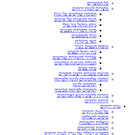
כל המוצרים
מוצרים לגגות ירוקים
חסימת שורשים על גגות
הגנה מכאנית על איטום
ניקוז וניהול נגר עילי
סינון והפרדת מצעים
גגות משופעים
תאי ביקורת
טיפוח העצים בעיר
בתי גידול לעצים
אוורור והשקיית שורשים
הגבלת והכוונת שורשים
עיגון עצים
מניעת עשבים וייצוב חיפויים
תוחמי אלומיניום לגינון ולפיתוח
תוחמים לגינון
תוחמים לפיתוח סביבתי
כוורות לייצוב דשא ואגרגטים
קירות ירוקים
גגות ירוקים
על גגות ירוקים
טיפים להצלחה
שאלות ותשובות
רשימת פרויקטים
המפרט הכללי של גנרון לגגות ירוקים