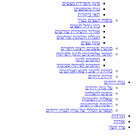
סינון והפרדת מצעים
גגות משופעים
תאי ביקורת
טיפוח העצים בעיר
בתי גידול לעצים
אוורור והשקיית שורשים
הגבלת והכוונת שורשים
עיגון עצים
מניעת עשבים וייצוב חיפויים
תוחמי אלומיניום לגינון ולפיתוח
תוחמים לגינון
תוחמים לפיתוח סביבתי
כוורות לייצוב דשא ואגרגטים
קירות ירוקים
גגות ירוקים
על גגות ירוקים
טיפים להצלחה
שאלות ותשובות
רשימת פרויקטים
המפרט הכללי של גנרון לגגות ירוקים
הורדות
אודות
צרו קשר