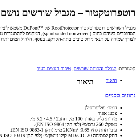
רוטפרוטקטור – מגביל שורשים נושם
מגביל השורשים רו
המחוברים ביניהם בחום (woven
לצורך שמירה על תנאי גידול טובים בתת-הקרקע, בנוסף, חלחול המים יתרום
קטגוריות:
הגבלת והכוונת שורשים
,
טיפוח העצים בעיר
תיאור
תיאור
נתונים טכניים
חומר: פוליפרופילן.
צבע: אפור.
מידות: גליל באורך 100 מ׳, רוחב2 / 4.5 / 5.2 מ׳.
משקל: 260 גרם/מ² (לפי תקן EN ISO 9864).
עובי תחת לחץ 2KNm² :0.65 מ״מ (תקן EN ISO 9863-1).
חוזק למתיחה MD/CD: 20 קילו ניוטון/מ׳ (לפי תקן EN ISO 10319).