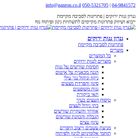
Skip
info@ganron.co.il
050-5321705
|
04-9841572
Facebook
Instagram
YouTube
Website
to
page
page
content
page
page
גנרון גגות ירוקים | פתרונות לסביבה מקיימת
opens
opens
opens
opens
ייבוא ושיווק פתרונות מקיימים לתשתיות גינון ופיתוח נוף
in
in
in
in
new
new
new
new
גנרון גגות ירוקים
window
window
window
window
פתרונות לסביבה מקיימת
מוצרים
כל המוצרים
מוצרים לגגות ירוקים
חסימת שורשים על גגות
הגנה מכאנית על איטום
ניקוז וניהול נגר עילי
סינון והפרדת מצעים
גגות משופעים
תאי ביקורת
טיפוח העצים בעיר
בתי גידול לעצים
אוורור והשקיית שורשים
הגבלת והכוונת שורשים
עיגון עצים
מניעת עשבים וייצוב חיפויים
תוחמי אלומיניום לגינון ולפיתוח