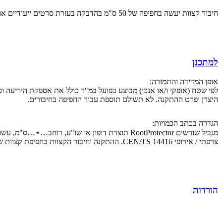
חיבור קצוות יעשה בחפיפה של 50 ס"מ בהדבקה בעזרת סרטים ייעודיים או בהלחמה, לפי הוראות היצרן, בכל צורה שתידרש לפי תנאי השטח ולפי פרט המגביל.
למתכנן
אופן המדידה והתמורה:
לפי שטח (אופקי ו/או אנכי) מבוצע בפועל במ"ר כולל את אספקת היריעה ו
היצרן ופרט ההתקנה. לא תשולם תוספת עבור החפיפה בחיבורים.
הגדרה בכתב הכמויות:
מגביל שורשים RootProtector תוצרת דופון או שו"ע
צרפתי / אירופי CEN/TS 14416. ההתקנה וחיבור הקצוות בחפיפת קצוות של 50 ס"מ בהדבקה בעזרת סרטים ייעודיים או בהלחמה, לפי הוראות היצרן, בכל צורה שתידרש לפי תנאי השטח ולפי פרט המגביל.
הורדות