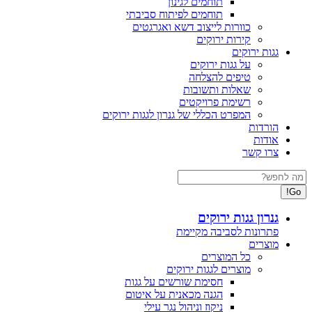
תוחמים לגינון
תוחמים לפיתוח סביבתי
כוורות לייצוב דשא ואגרגטים
קירות ירוקים
גגות ירוקים
על גגות ירוקים
טיפים להצלחה
שאלות ותשובות
רשימת פרויקטים
המפרט הכללי של גנרון לגגות ירוקים
הורדות
אודות
צרו קשר
Search:
גנרון גגות ירוקים
פתרונות לסביבה מקיימת
מוצרים
כל המוצרים
מוצרים לגגות ירוקים
חסימת שורשים על גגות
הגנה מכאנית על איטום
ניקוז וניהול נגר עילי