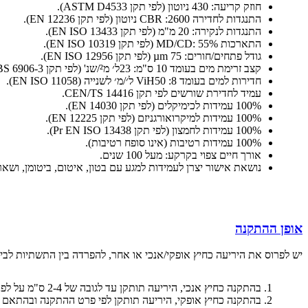
חוזק קריעה: 430 ניוטון (לפי תקן ASTM D4533).
התנגדות לחדירה CBR :2600 ניוטון (לפי תקן EN 12236).
התנגדות לנקירה: 20 מ"מ (לפי תקן EN ISO 13433).
התארכות MD/CD: 55% (לפי תקן EN ISO 10319).
גודל פתחים/חורים: µm 75 (לפי תקן EN ISO 12956).
קצב זרימת מים בעומד 10 ס"מ: 23ל׳ מ²/שנ' (לפי תקן BS 6906-3).
חדירות למים בעומד ViH50 :8 ל׳/מ׳ לשנייה (EN ISO 11058).
עמיד לחדירת שורשים לפי תקן CEN/TS 14416.
100% עמידות לכימיקלים (לפי תקן EN 14030).
100% עמידות למיקרואורגניזם (לפי תקן EN 12225).
100% עמידות לחמצון (לפי תקן Pr EN ISO 13438).
100% עמידות רטיבות (אינו סופח רטיבות).
אורך חיים צפוי בקרקע: מעל 100 שנים.
נושאת אישור יצרן לעמידות למגע עם בטון, איטום, ביטומן, ושאר מרכי
אופן ההתקנה
יש לפרוס את היריעה כחיץ אופקי/אנכי או אחר, להפרדה בין התשתיות לבין
בהתקנה כחיץ אנכי, היריעה תותקן עד לגובה של 2-4 ס"מ על לפני הקרקע, לפי הוראות היצרן ופרט ההתקנה.
בהתקנה כחיץ אופקי, היריעה תותקן לפי פרט ההתקנה ובהתאם ל