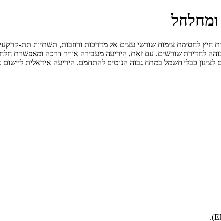
 ומחלחל
טפרוטקטור RootProtector של ™DuPont משמש ליצירת חיץ לחסימת צימוח שורשי עצים אל מדרכות ורחבו
spunbonded non), המקנים לההתנגדות גבוהה לחדירת שורשים. עם זאת, היריעה מעבירה אוויר דר
 לצינון כבלי חשמל במתח גבוה הנוטים להתחמם. היריעה אידאלית ליישום או