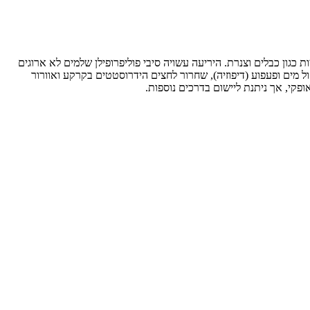
ת, תשתיות תת-קרקעיות כגון כבלים וצנרת. היריעה עשויה סיבי פוליפרופילן שלמים לא ארוגים
כה ומאפשרת חלחול מים ופעפוע (דיפוזיה), שחרור לחצים הידרוסטטים בקרקע ואוורור
פקי, אך ניתנת ליישום בדרכים נוספות.