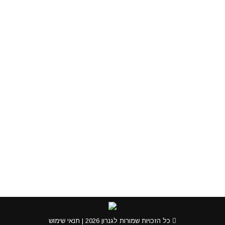
Research
,
Media
olga
By
פברואר 10, 2016
Quisque lorem quis efficitur felis. Duis
pharetra for amet ultricies augue ipsum
glavrida dolor!
Glavrida for amet
Media
,
Consulting
olga
By
פברואר 10, 2016
Honcus felis sagittis nec consectetur ipsum
glavrida dolor lorem ipsum eget ametistos.
כל הזכויות שמורות לגנרון 2026 |
תנאי שימוש