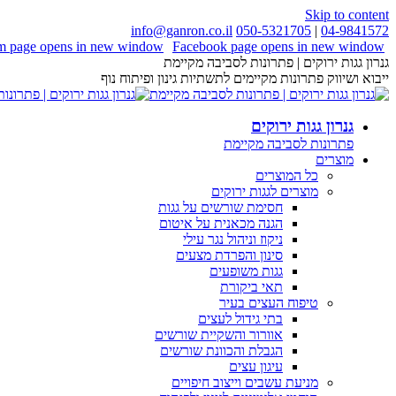
Skip to content
info@ganron.co.il
050-5321705
|
04-9841572
am page opens in new window
Facebook page opens in new window
גנרון גגות ירוקים | פתרונות לסביבה מקיימת
ייבוא ושיווק פתרונות מקיימים לתשתיות גינון ופיתוח נוף
גנרון גגות ירוקים
פתרונות לסביבה מקיימת
מוצרים
כל המוצרים
מוצרים לגגות ירוקים
חסימת שורשים על גגות
הגנה מכאנית על איטום
ניקוז וניהול נגר עילי
סינון והפרדת מצעים
גגות משופעים
תאי ביקורת
טיפוח העצים בעיר
בתי גידול לעצים
אוורור והשקיית שורשים
הגבלת והכוונת שורשים
עיגון עצים
מניעת עשבים וייצוב חיפויים