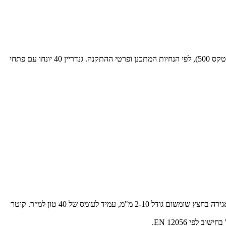
לוחות הניקוז ואגירת המים גנדריין 40 יותקנו מתחת לשכבת מצע הגידול על גבי על גבי יריעות מונעות חדירת שורשים ויריעות הגנה המכאנית לאיטום (גנטקס 500), לפי הנחיות המתכנן ופרטי ההתקנה. גנדריין 40 יונחו עם פתחי
לוח ניקוז גנדריין 40/13 של "גנרון" או שו"ע מפוליאתילן, בגובה 40 מ"מ, עם יכולת אגירת מים של 11.4 ל׳/מ״ר. עמיד לעומס 13 טון למ״ר ובמילוי תאי האגירה בחצץ שומשום גודל 2-10 מ"מ, עמיד לעומס של 40 טון למ״ר. קוטר