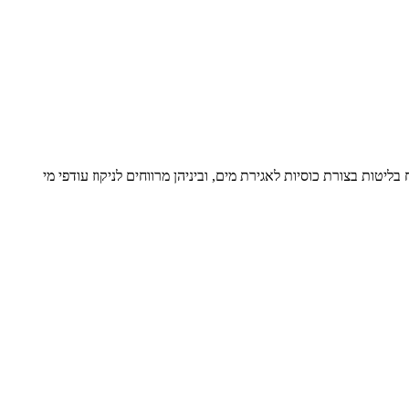
ים ביריעת סינון. בלוח בליטות בצורת כוסיות לאגירת מים, וביניהן מרווחים לניקוז עודפי מי