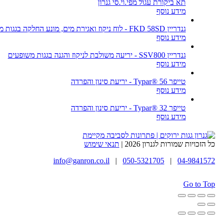
תא ביקורת עגול מפי.וי.סי גנרון
מידע נוסף
גנדריין FKD 58SD - לוח ניקוז ואגירת מים, מונע החלקה בגגות משופעים
מידע נוסף
גנדריין SSV800 - יריעה משולבת לניקוז והגנה בגגות משופעים
מידע נוסף
טייפר Typar® 56 - יריעת סינון והפרדה
מידע נוסף
טייפר Typar® 32 - יריעת סינון והפרדה
מידע נוסף
כל הזכויות שמורות לגנרון 2026 |
תנאי שימוש
info@ganron.co.il
|
050-5321705
|
04-9841572
Go to Top