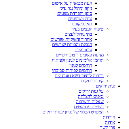
הגנה מכאנית על איטום
ניקוז וניהול נגר עילי
סינון והפרדת מצעים
גגות משופעים
תאי ביקורת
טיפוח העצים בעיר
בתי גידול לעצים
אוורור והשקיית שורשים
הגבלת והכוונת שורשים
עיגון עצים
מניעת עשבים וייצוב חיפויים
תוחמי אלומיניום לגינון ולפיתוח
תוחמים לגינון
תוחמים לפיתוח סביבתי
כוורות לייצוב דשא ואגרגטים
קירות ירוקים
גגות ירוקים
על גגות ירוקים
טיפים להצלחה
שאלות ותשובות
רשימת פרויקטים
המפרט הכללי של גנרון לגגות ירוקים
הורדות
אודות
צרו קשר