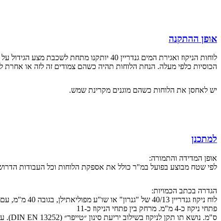
אופן ההתקנה
הכוסיות כלפי מעלה. הנחת הלוחות תהיה כשהם צמודים זה לזה או אחרת לפי
יש לאחסן את הלוחות כשהם מוגנים מקרינת שמש.
למתכנן
אופן המדידה והתמורה:
לפי שטח מבוצע בפועל במ"ר כולל את אספקת הלוחות וכל העבודות הדרוש
הגדרה בכתב הכמויות:
פתחי ניקוז כ-4 מ"מ. מרחק בין פתחי הניקוז כ-11
ס"מ. נושא תו תקן לניקוז בשילוב יריעת סינון ״טייפר״ (DIN EN 13252). עמידה בדרישות התקן הגרמני לניקוז DIN 4095. מרחק ניקוז ב-2% יהיה 94 מ' בחישוב לפי EN 12056.