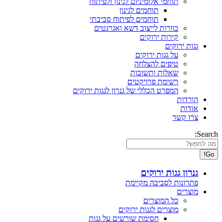
תוחמי אלומיניום לגינון ולפיתוח
תוחמים לגינון
תוחמים לפיתוח סביבתי
כוורות לייצוב דשא ואגרגטים
קירות ירוקים
גגות ירוקים
על גגות ירוקים
טיפים להצלחה
שאלות ותשובות
רשימת פרויקטים
המפרט הכללי של גנרון לגגות ירוקים
הורדות
אודות
צרו קשר
Search:
גנרון גגות ירוקים
פתרונות לסביבה מקיימת
מוצרים
כל המוצרים
מוצרים לגגות ירוקים
חסימת שורשים על גגות