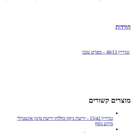
הורדות
גנדריין 40/13 – מפרט טכני
מוצרים קשורים
גנדריין 15/42 - יריעת ניקוז כוללת יריעת סינון אינטגרלי
מידע נוסף