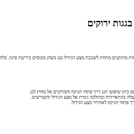
לת אגירת מים בגובה 40 מ״מ, לעומס 13 טון למ״ר. הלוחות מותקנים מתחת לשכבת מצע הגידול בגג כשהן מכוס
כיוון שיפועי הגג דרך פתחי הניקוז והמרזבים אל מחוץ לגג.
תחי הניקוז לאוורור מצע הגידול.