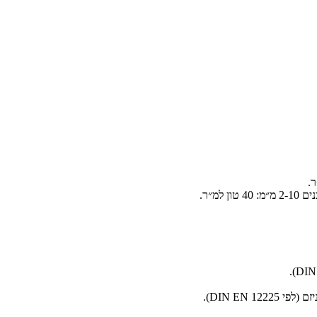
מ״ר.
DIN EN ).