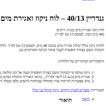
גנדריין 40/13 – לוח ניקוז ואגירת מים בגגות ירוקים
לוח ניקוז ואגירת מים בגגות ירוקים
(40 מ״מ גובה, לעומס 13 טון למ״ר)
לוחות ניקוז כולל יכו
השקיה וגשם בצורה חופשית לעבר פתחי הניקוז והמרזבים בגג.
התפקידים העיקריים של הלוחות:
ניקוז עודפי מי השקיה וגשם בצורה חופשית מטה אל הגג והלאה עם 
אגירת מים (כ-11.4 ליטר למ"ר) – בתאי האגירה והובלת המים מעלה בהתאיידות ובהולכה נימית אל מצע הגידול והשורשים.
מתן אפשרות לזרימת אויר מהחלל שמתחת לתאים כלפי מעלה דרך פ
קטגוריות:
מוצרים לגגות ירוקים
,
ניקוז וניהול נגר עילי
תיאור
תיאור