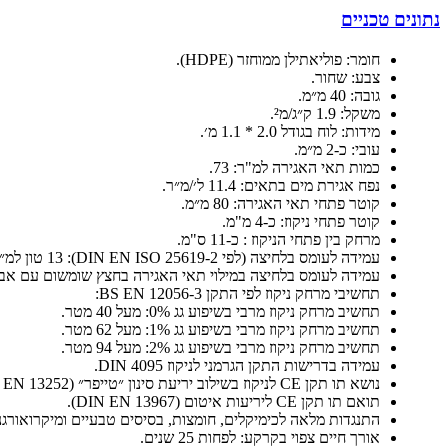
נתונים טכניים
חומר: פוליאתילן ממוחזר (HDPE).
צבע: שחור.
גובה: 40 מ״מ.
משקל: 1.9 ק״ג/מ².
מידות: לוח בגודל 2.0 * 1.1 מ׳.
עובי: כ-2 מ״מ.
כמות תאי האגירה למ"ר: 73.
נפח אגירת מים בתאים: 11.4 ל׳/מ״ר.
קוטר פתחי תאי האגירה: 80 מ״מ.
קוטר פתחי ניקוז: כ-4 מ"מ.
מרחק בין פתחי הניקוז : כ-11 ס"מ.
עמידה לעומס בלחיצה (לפי DIN EN ISO 25619-2): 13 טון למ״ר.
עמידה לעומס בלחיצה במילוי תאי האגירה בחצץ שומשום עם אבנים 2-10 מ״מ: 40 טון ל
תחשיבי מרחק ניקוז לפי התקן BS EN 12056-3:
תחשיב מרחק ניקוז מרבי בשיפוע גג 0%: מעל 40 מטר.
תחשיב מרחק ניקוז מרבי בשיפוע גג 1%: מעל 62 מטר.
תחשיב מרחק ניקוז מרבי בשיפוע גג 2%: מעל 94 מטר.
עמידה בדרישות התקן הגרמני לניקוז DIN 4095.
נושא תו תקן CE לניקוז בשילוב יריעת סינון ״טייפר״ (DIN EN 13252).
תואם תו תקן CE ליריעות איטום (DIN EN 13967).
התנגדות מלאה לכימיקלים, חומצות, בסיסים טבעיים ומיקרואורגניזם (לפי 12225
אורך חיים צפוי בקרקע: לפחות 25 שנים.